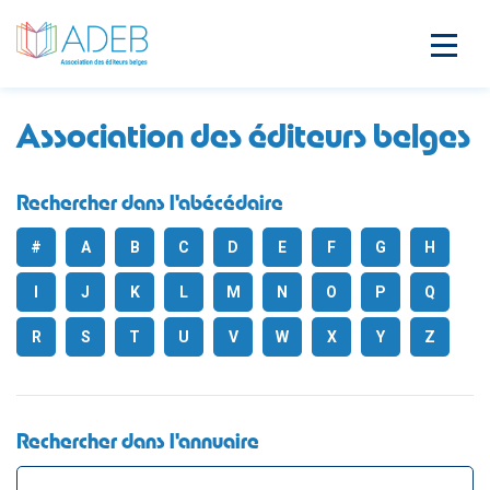
Association des éditeurs belges
Rechercher dans l'abécédaire
#
A
B
C
D
E
F
G
H
I
J
K
L
M
N
O
P
Q
R
S
T
U
V
W
X
Y
Z
Rechercher dans l'annuaire