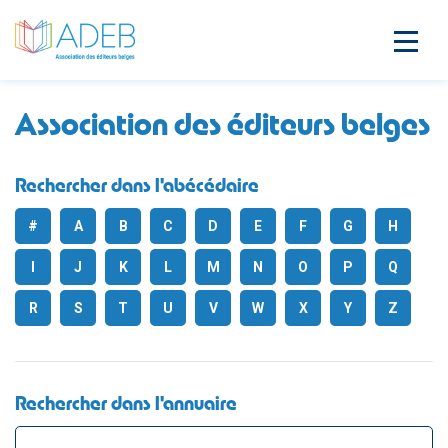
Association des éditeurs belges
Rechercher dans l'abécédaire
#
A
B
C
D
E
F
G
H
I
J
K
L
M
N
O
P
Q
R
S
T
U
V
W
X
Y
Z
Rechercher dans l'annuaire