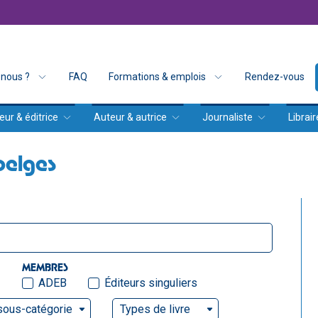
nous ?
FAQ
Formations & emplois
Rendez-vous
eur & éditrice
Auteur & autrice
Journaliste
Librair
belges
MEMBRES
ADEB
Éditeurs singuliers
sous-catégorie
Types de livre