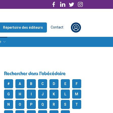
Contact
Répertoire des éditeurs
e
Rechercher dans l'abécédaire
#
A
B
C
D
E
F
G
H
I
J
K
L
M
N
O
P
Q
R
S
T