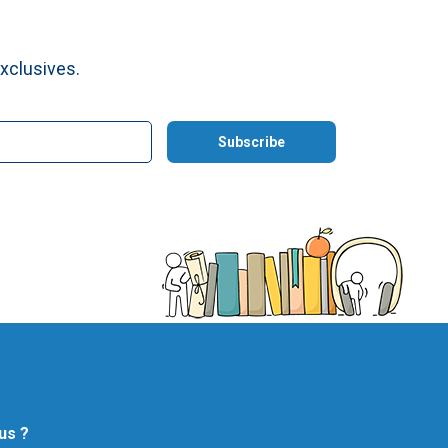
xclusives.
us ?