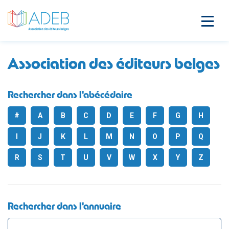
Association des éditeurs belges
Rechercher dans l'abécédaire
#
A
B
C
D
E
F
G
H
I
J
K
L
M
N
O
P
Q
R
S
T
U
V
W
X
Y
Z
Rechercher dans l'annuaire