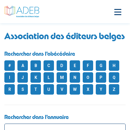
Association des éditeurs belges
Rechercher dans l'abécédaire
#
A
B
C
D
E
F
G
H
I
J
K
L
M
N
O
P
Q
R
S
T
U
V
W
X
Y
Z
Rechercher dans l'annuaire