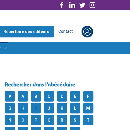
Contact
Répertoire des éditeurs
e
Rechercher dans l'abécédaire
#
A
B
C
D
E
F
G
H
I
J
K
L
M
N
O
P
Q
R
S
T