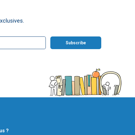
xclusives.
us ?