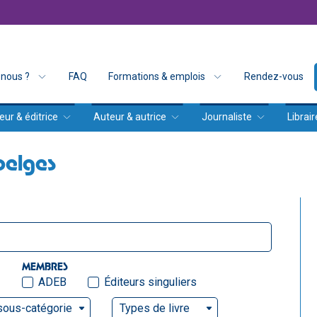
nous ?
FAQ
Formations & emplois
Rendez-vous
eur & éditrice
Auteur & autrice
Journaliste
Librair
belges
MEMBRES
ADEB
Éditeurs singuliers
sous-catégorie
Types de livre