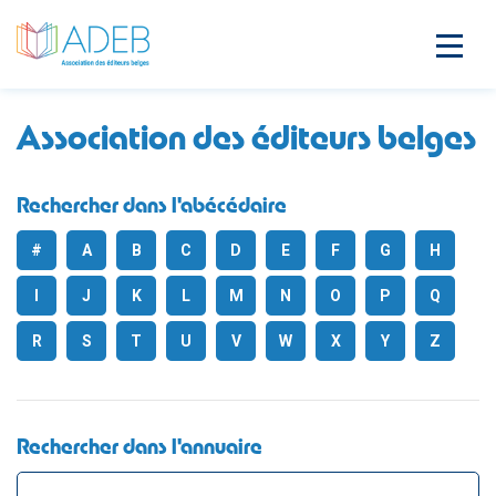
Association des éditeurs belges
Rechercher dans l'abécédaire
#
A
B
C
D
E
F
G
H
I
J
K
L
M
N
O
P
Q
R
S
T
U
V
W
X
Y
Z
Rechercher dans l'annuaire