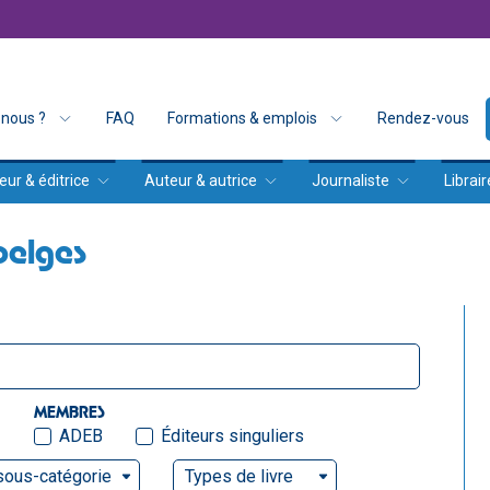
nous ?
FAQ
Formations & emplois
Rendez-vous
eur & éditrice
Auteur & autrice
Journaliste
Librair
belges
MEMBRES
ADEB
Éditeurs singuliers
sous-catégorie
Types de livre