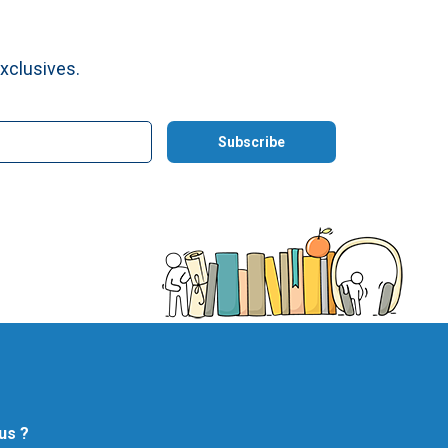
xclusives.
us ?