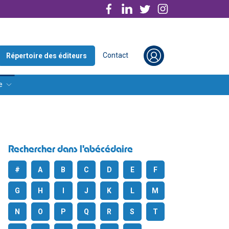
Contact
Répertoire des éditeurs
e
Rechercher dans l'abécédaire
#
A
B
C
D
E
F
G
H
I
J
K
L
M
N
O
P
Q
R
S
T