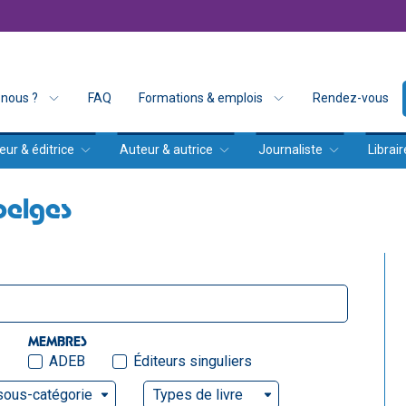
nous ?
FAQ
Formations & emplois
Rendez-vous
eur & éditrice
Auteur & autrice
Journaliste
Librair
belges
MEMBRES
ADEB
Éditeurs singuliers
sous-catégorie
Types de livre