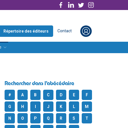
Contact
Répertoire des éditeurs
e
Rechercher dans l'abécédaire
#
A
B
C
D
E
F
G
H
I
J
K
L
M
N
O
P
Q
R
S
T