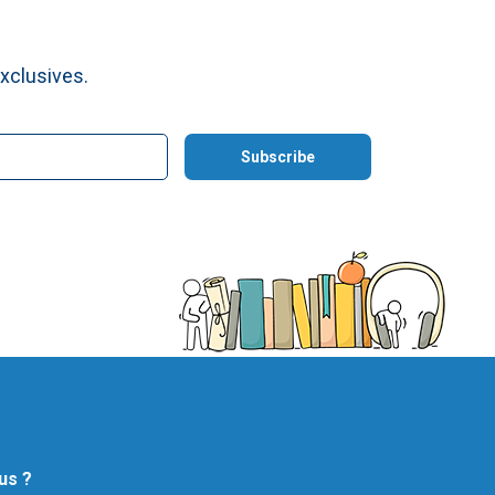
xclusives.
us ?