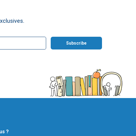
xclusives.
us ?