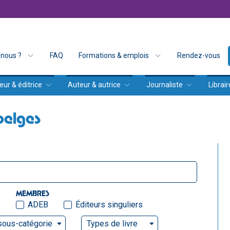
nous ?
FAQ
Formations & emplois
Rendez-vous
eur & éditrice
Auteur & autrice
Journaliste
Librair
belges
MEMBRES
ADEB
Éditeurs singuliers
sous-catégorie
Types de livre