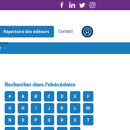
Contact
Répertoire des éditeurs
e
Rechercher dans l'abécédaire
#
A
B
C
D
E
F
G
H
I
J
K
L
M
N
O
P
Q
R
S
T