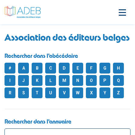
Association des éditeurs belges
Rechercher dans l'abécédaire
#
A
B
C
D
E
F
G
H
I
J
K
L
M
N
O
P
Q
R
S
T
U
V
W
X
Y
Z
Rechercher dans l'annuaire