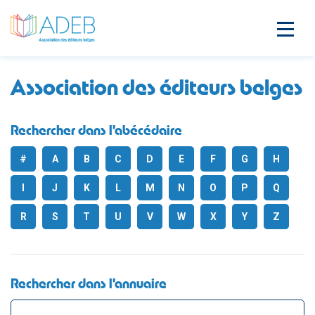
Association des éditeurs belges
Rechercher dans l'abécédaire
#
A
B
C
D
E
F
G
H
I
J
K
L
M
N
O
P
Q
R
S
T
U
V
W
X
Y
Z
Rechercher dans l'annuaire