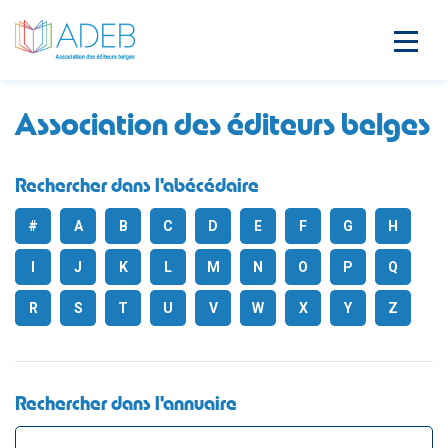
Association des éditeurs belges
Rechercher dans l'abécédaire
#
A
B
C
D
E
F
G
H
I
J
K
L
M
N
O
P
Q
R
S
T
U
V
W
X
Y
Z
Rechercher dans l'annuaire