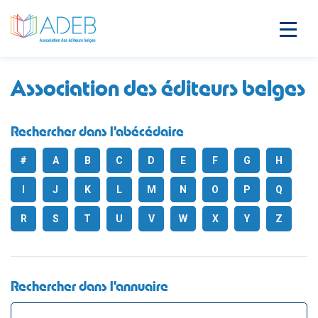
Association des éditeurs belges
Rechercher dans l'abécédaire
#
A
B
C
D
E
F
G
H
I
J
K
L
M
N
O
P
Q
R
S
T
U
V
W
X
Y
Z
Rechercher dans l'annuaire