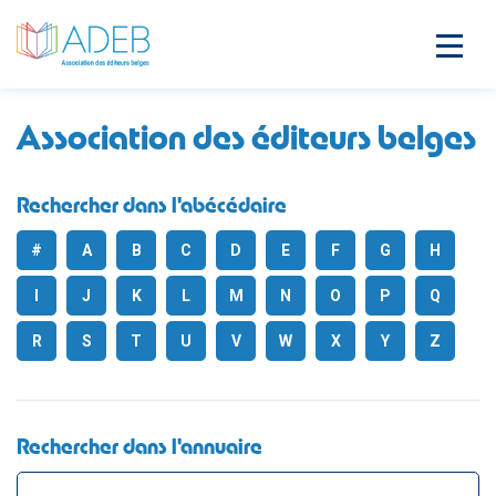
Association des éditeurs belges
Rechercher dans l'abécédaire
#
A
B
C
D
E
F
G
H
I
J
K
L
M
N
O
P
Q
R
S
T
U
V
W
X
Y
Z
Rechercher dans l'annuaire