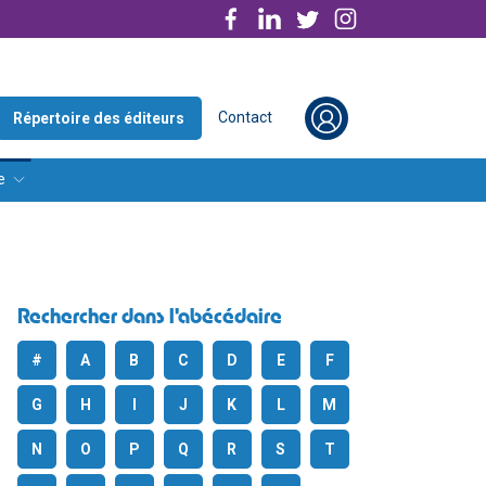
Contact
Répertoire des éditeurs
e
Rechercher dans l'abécédaire
#
A
B
C
D
E
F
G
H
I
J
K
L
M
N
O
P
Q
R
S
T