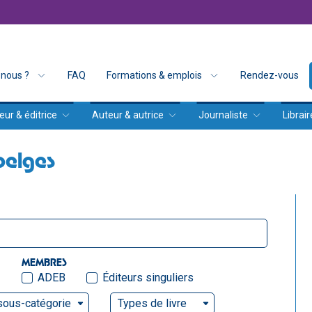
nous ?
FAQ
Formations & emplois
Rendez-vous
eur & éditrice
Auteur & autrice
Journaliste
Librair
belges
MEMBRES
ADEB
Éditeurs singuliers
sous-catégorie
Types de livre