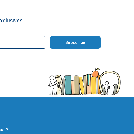
xclusives.
us ?