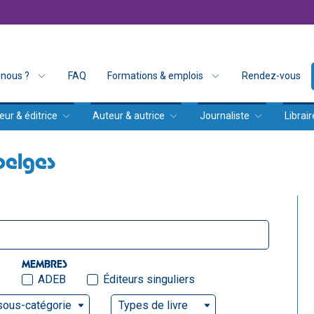
nous ?
FAQ
Formations & emplois
Rendez-vous
eur & éditrice
Auteur & autrice
Journaliste
Librair
belges
MEMBRES
ADEB
Éditeurs singuliers
sous-catégorie
Types de livre