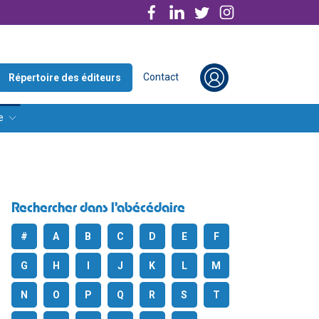
Contact
Répertoire des éditeurs
e
Rechercher dans l'abécédaire
#
A
B
C
D
E
F
G
H
I
J
K
L
M
N
O
P
Q
R
S
T