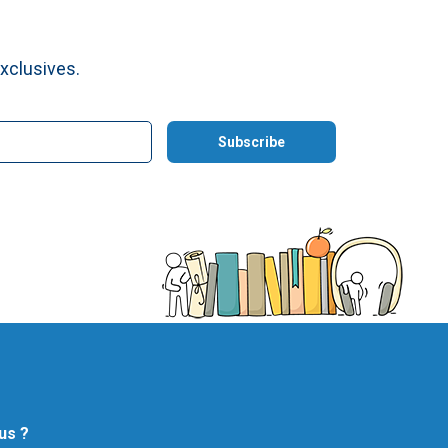
xclusives.
us ?