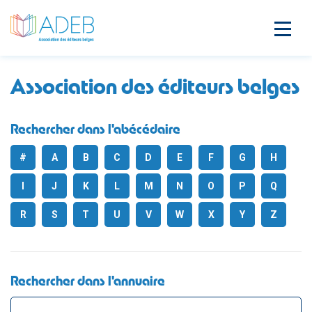
Association des éditeurs belges
Rechercher dans l'abécédaire
#
A
B
C
D
E
F
G
H
I
J
K
L
M
N
O
P
Q
R
S
T
U
V
W
X
Y
Z
Rechercher dans l'annuaire