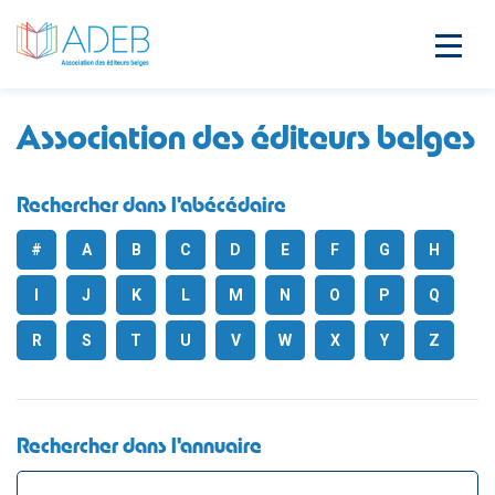
Association des éditeurs belges
Rechercher dans l'abécédaire
#
A
B
C
D
E
F
G
H
I
J
K
L
M
N
O
P
Q
R
S
T
U
V
W
X
Y
Z
Rechercher dans l'annuaire