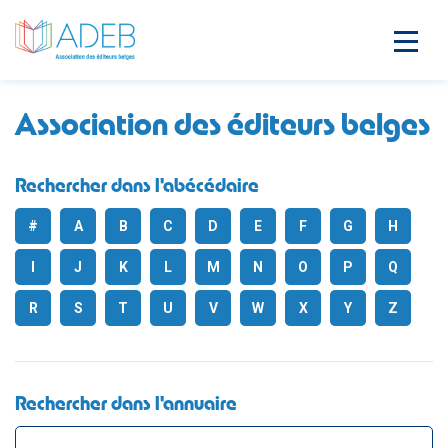
Association des éditeurs belges
Rechercher dans l'abécédaire
#
A
B
C
D
E
F
G
H
I
J
K
L
M
N
O
P
Q
R
S
T
U
V
W
X
Y
Z
Rechercher dans l'annuaire