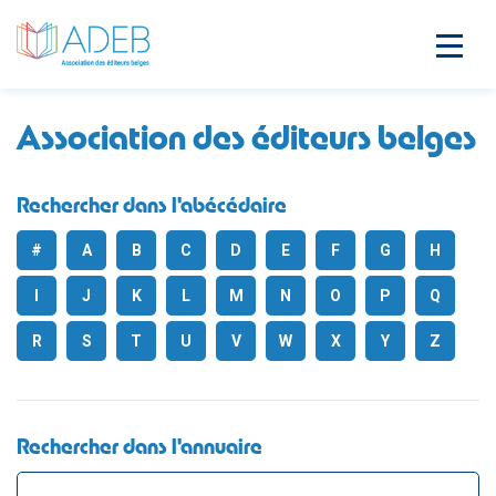
Association des éditeurs belges
Rechercher dans l'abécédaire
#
A
B
C
D
E
F
G
H
I
J
K
L
M
N
O
P
Q
R
S
T
U
V
W
X
Y
Z
Rechercher dans l'annuaire