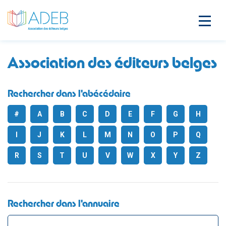
Association des éditeurs belges
Rechercher dans l'abécédaire
#
A
B
C
D
E
F
G
H
I
J
K
L
M
N
O
P
Q
R
S
T
U
V
W
X
Y
Z
Rechercher dans l'annuaire