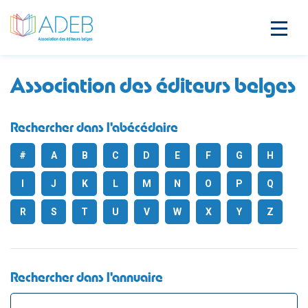
Association des éditeurs belges
Rechercher dans l'abécédaire
#
A
B
C
D
E
F
G
H
I
J
K
L
M
N
O
P
Q
R
S
T
U
V
W
X
Y
Z
Rechercher dans l'annuaire