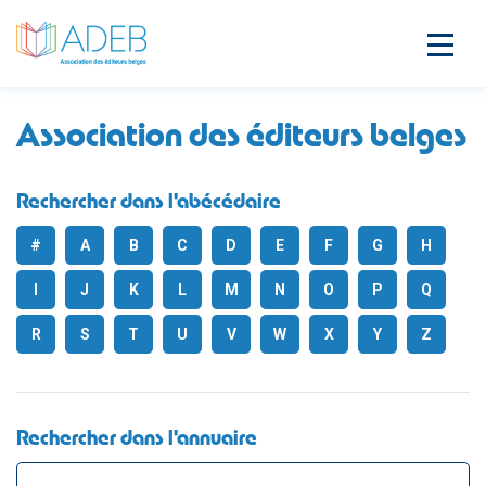
Association des éditeurs belges
Rechercher dans l'abécédaire
#
A
B
C
D
E
F
G
H
I
J
K
L
M
N
O
P
Q
R
S
T
U
V
W
X
Y
Z
Rechercher dans l'annuaire