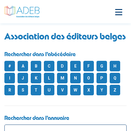
Association des éditeurs belges
Rechercher dans l'abécédaire
#
A
B
C
D
E
F
G
H
I
J
K
L
M
N
O
P
Q
R
S
T
U
V
W
X
Y
Z
Rechercher dans l'annuaire