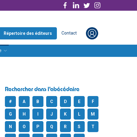
Contact
Répertoire des éditeurs
e
Rechercher dans l'abécédaire
#
A
B
C
D
E
F
G
H
I
J
K
L
M
N
O
P
Q
R
S
T