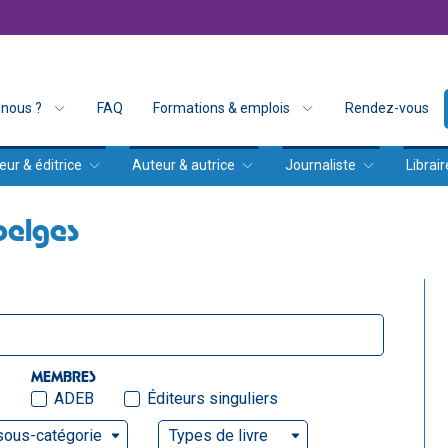
nous ?
FAQ
Formations & emplois
Rendez-vous
eur & éditrice
Auteur & autrice
Journaliste
Librair
belges
MEMBRES
ADEB
Éditeurs singuliers
sous-catégorie
Types de livre