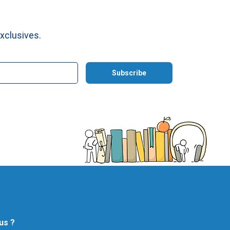
xclusives.
us ?