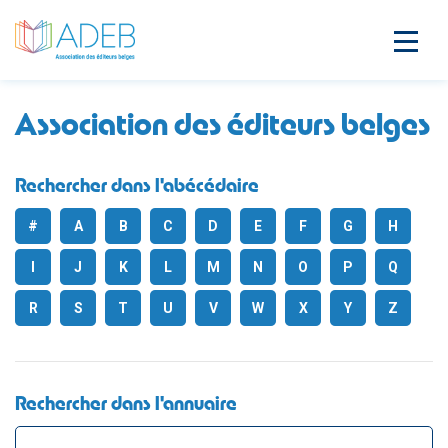
Association des éditeurs belges
Rechercher dans l'abécédaire
#
A
B
C
D
E
F
G
H
I
J
K
L
M
N
O
P
Q
R
S
T
U
V
W
X
Y
Z
Rechercher dans l'annuaire