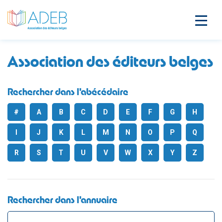
Association des éditeurs belges
Rechercher dans l'abécédaire
#
A
B
C
D
E
F
G
H
I
J
K
L
M
N
O
P
Q
R
S
T
U
V
W
X
Y
Z
Rechercher dans l'annuaire