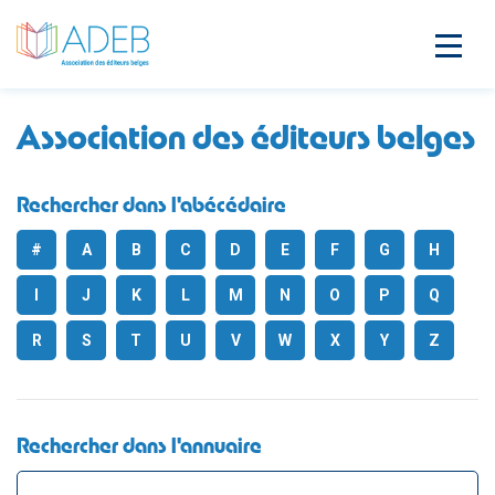
Association des éditeurs belges
Rechercher dans l'abécédaire
#
A
B
C
D
E
F
G
H
I
J
K
L
M
N
O
P
Q
R
S
T
U
V
W
X
Y
Z
Rechercher dans l'annuaire