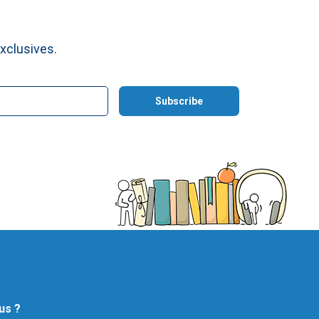
xclusives.
us ?