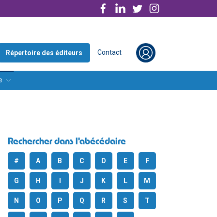
Contact
Répertoire des éditeurs
e
Rechercher dans l'abécédaire
#
A
B
C
D
E
F
G
H
I
J
K
L
M
N
O
P
Q
R
S
T