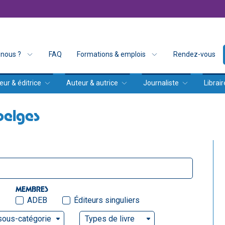
nous ?
FAQ
Formations & emplois
Rendez-vous
eur & éditrice
Auteur & autrice
Journaliste
Librair
belges
MEMBRES
ADEB
Éditeurs singuliers
sous-catégorie
Types de livre