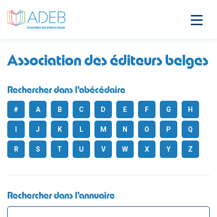
Association des éditeurs belges
Rechercher dans l'abécédaire
#
A
B
C
D
E
F
G
H
I
J
K
L
M
N
O
P
Q
R
S
T
U
V
W
X
Y
Z
Rechercher dans l'annuaire