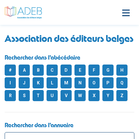
Association des éditeurs belges
Rechercher dans l'abécédaire
#
A
B
C
D
E
F
G
H
I
J
K
L
M
N
O
P
Q
R
S
T
U
V
W
X
Y
Z
Rechercher dans l'annuaire