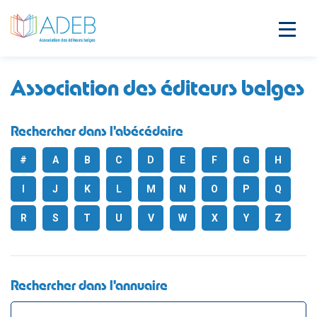
Association des éditeurs belges
Rechercher dans l'abécédaire
#
A
B
C
D
E
F
G
H
I
J
K
L
M
N
O
P
Q
R
S
T
U
V
W
X
Y
Z
Rechercher dans l'annuaire