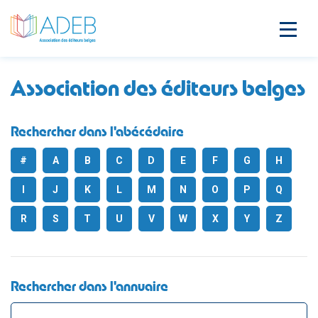
Association des éditeurs belges
Rechercher dans l'abécédaire
#
A
B
C
D
E
F
G
H
I
J
K
L
M
N
O
P
Q
R
S
T
U
V
W
X
Y
Z
Rechercher dans l'annuaire