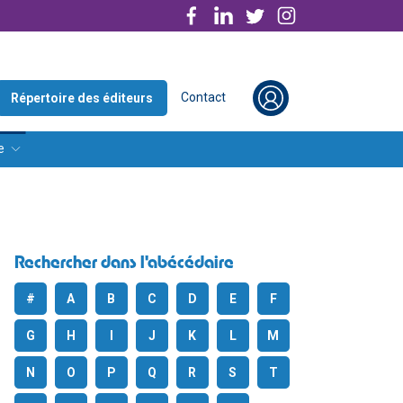
Contact
Répertoire des éditeurs
e
Rechercher dans l'abécédaire
#
A
B
C
D
E
F
G
H
I
J
K
L
M
N
O
P
Q
R
S
T