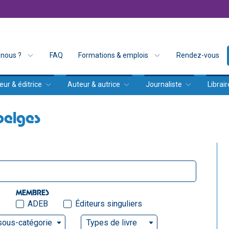
nous ?
FAQ
Formations & emplois
Rendez-vous
eur & éditrice
Auteur & autrice
Journaliste
Librair
belges
MEMBRES
ADEB
Éditeurs singuliers
sous-catégorie
Types de livre