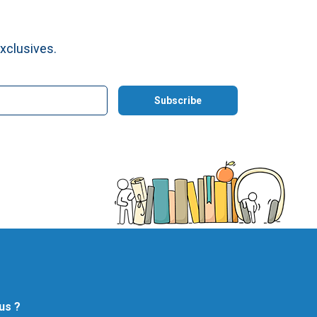
xclusives.
us ?