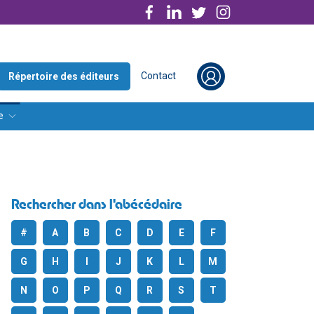
Contact
Répertoire des éditeurs
e
Rechercher dans l'abécédaire
#
A
B
C
D
E
F
G
H
I
J
K
L
M
N
O
P
Q
R
S
T