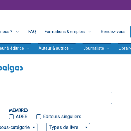
nous ?
FAQ
Formations & emplois
Rendez-vous
eur & éditrice
Auteur & autrice
Journaliste
Librair
belges
MEMBRES
ADEB
Éditeurs singuliers
sous-catégorie
Types de livre