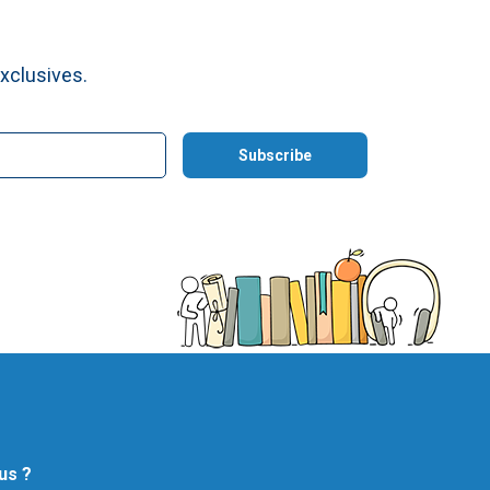
xclusives.
us ?