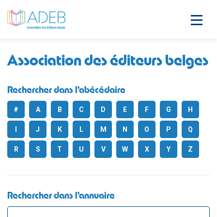
Association des éditeurs belges
Rechercher dans l'abécédaire
#
A
B
C
D
E
F
G
H
I
J
K
L
M
N
O
P
Q
R
S
T
U
V
W
X
Y
Z
Rechercher dans l'annuaire