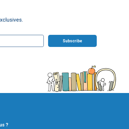
xclusives.
us ?