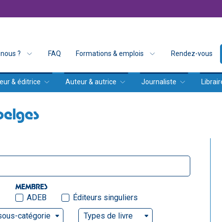
nous ?
FAQ
Formations & emplois
Rendez-vous
eur & éditrice
Auteur & autrice
Journaliste
Librair
belges
MEMBRES
ADEB
Éditeurs singuliers
sous-catégorie
Types de livre