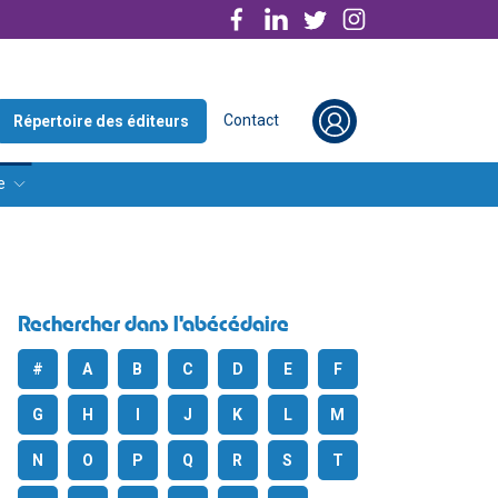
Contact
Répertoire des éditeurs
e
Rechercher dans l'abécédaire
#
A
B
C
D
E
F
G
H
I
J
K
L
M
N
O
P
Q
R
S
T