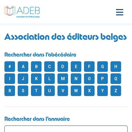
Association des éditeurs belges
Rechercher dans l'abécédaire
#
A
B
C
D
E
F
G
H
I
J
K
L
M
N
O
P
Q
R
S
T
U
V
W
X
Y
Z
Rechercher dans l'annuaire