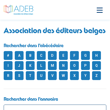
Association des éditeurs belges
Rechercher dans l'abécédaire
#
A
B
C
D
E
F
G
H
I
J
K
L
M
N
O
P
Q
R
S
T
U
V
W
X
Y
Z
Rechercher dans l'annuaire