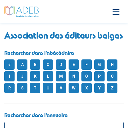
Association des éditeurs belges
Rechercher dans l'abécédaire
#
A
B
C
D
E
F
G
H
I
J
K
L
M
N
O
P
Q
R
S
T
U
V
W
X
Y
Z
Rechercher dans l'annuaire