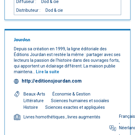
Diffuseur :
Dod & cie
Distributeur :
Dod & cie
Jourdan
Depuis sa création en 1999, la ligne éditoriale des
Éditions Jourdan est restée la même : partager avec ses
lecteurs la passion de l'histoire dans des ouvrages forts,
qui apportent un éclairage différent. La maison publie
maintena...
Lire la suite
http://editionsjourdan.com
Beaux-Arts
Économie & Gestion
Littérature
Sciences humaines et sociales
Histoire
Sciences exactes et appliquées
Français
Livres homothétiques
, livres augmentés
,
Néerlan
,