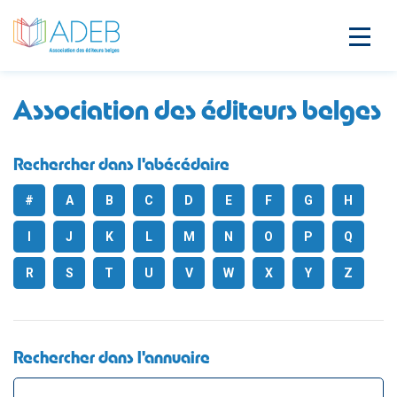
Association des éditeurs belges
Rechercher dans l'abécédaire
#
A
B
C
D
E
F
G
H
I
J
K
L
M
N
O
P
Q
R
S
T
U
V
W
X
Y
Z
Rechercher dans l'annuaire