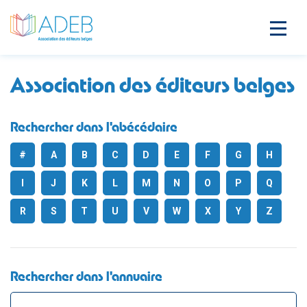
Association des éditeurs belges
Rechercher dans l'abécédaire
#
A
B
C
D
E
F
G
H
I
J
K
L
M
N
O
P
Q
R
S
T
U
V
W
X
Y
Z
Rechercher dans l'annuaire