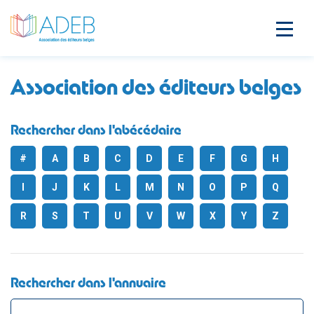
Association des éditeurs belges
Rechercher dans l'abécédaire
#
A
B
C
D
E
F
G
H
I
J
K
L
M
N
O
P
Q
R
S
T
U
V
W
X
Y
Z
Rechercher dans l'annuaire