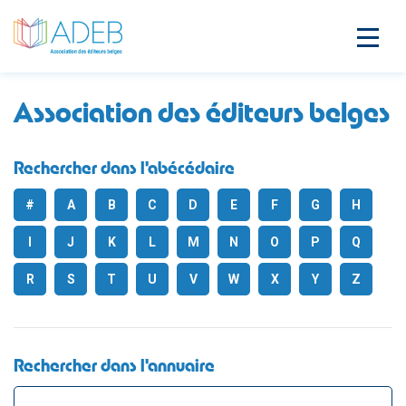
Association des éditeurs belges
Rechercher dans l'abécédaire
#
A
B
C
D
E
F
G
H
I
J
K
L
M
N
O
P
Q
R
S
T
U
V
W
X
Y
Z
Rechercher dans l'annuaire