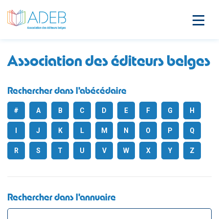
Association des éditeurs belges
Rechercher dans l'abécédaire
#
A
B
C
D
E
F
G
H
I
J
K
L
M
N
O
P
Q
R
S
T
U
V
W
X
Y
Z
Rechercher dans l'annuaire