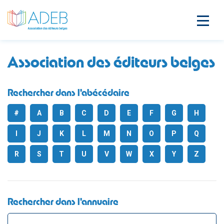
Association des éditeurs belges
Rechercher dans l'abécédaire
#
A
B
C
D
E
F
G
H
I
J
K
L
M
N
O
P
Q
R
S
T
U
V
W
X
Y
Z
Rechercher dans l'annuaire