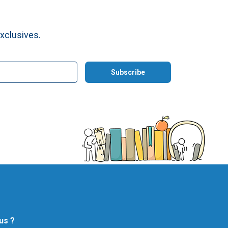
xclusives.
us ?