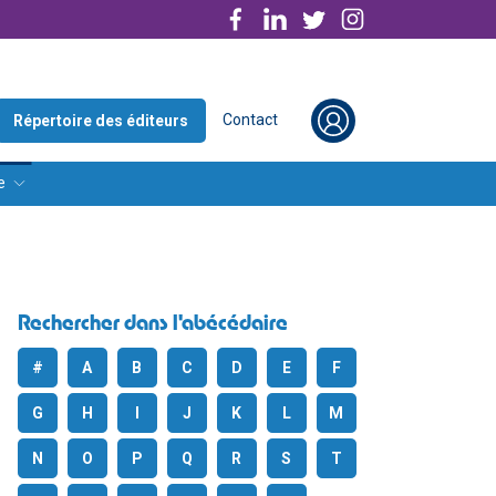
Contact
Répertoire des éditeurs
e
Rechercher dans l'abécédaire
#
A
B
C
D
E
F
G
H
I
J
K
L
M
N
O
P
Q
R
S
T