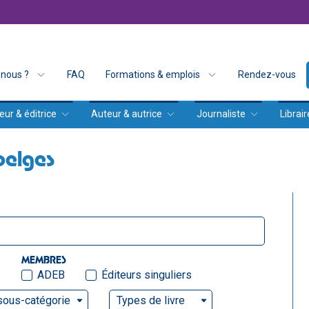
nous ?
FAQ
Formations & emplois
Rendez-vous
eur & éditrice
Auteur & autrice
Journaliste
Librair
belges
MEMBRES
ADEB
Éditeurs singuliers
sous-catégorie
Types de livre