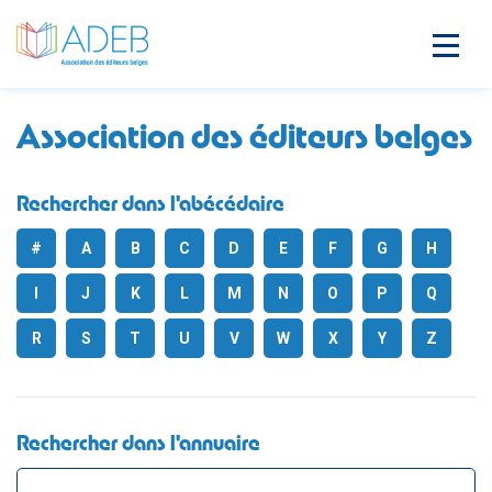
Association des éditeurs belges
Rechercher dans l'abécédaire
#
A
B
C
D
E
F
G
H
I
J
K
L
M
N
O
P
Q
R
S
T
U
V
W
X
Y
Z
Rechercher dans l'annuaire