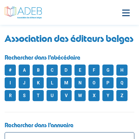
Association des éditeurs belges
Rechercher dans l'abécédaire
#
A
B
C
D
E
F
G
H
I
J
K
L
M
N
O
P
Q
R
S
T
U
V
W
X
Y
Z
Rechercher dans l'annuaire